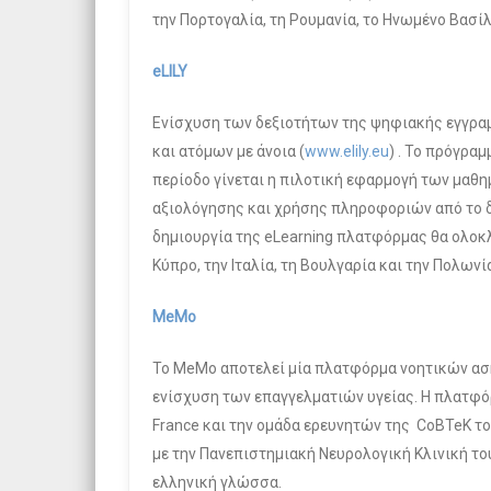
την Πορτογαλία, τη Ρουμανία, το Ηνωμένο Βασίλ
eLILY
Ενίσχυση των δεξιοτήτων της ψηφιακής εγγραμ
και ατόμων με άνοια (
www.elily.eu
) . Το πρόγραμ
περίοδο γίνεται η πιλοτική εφαρμογή των μαθη
αξιολόγησης και χρήσης πληροφοριών από το δι
δημιουργία της eLearning πλατφόρμας θα ολοκλ
Κύπρο, την Ιταλία, τη Βουλγαρία και την Πολωνί
MeMo
To MeMo αποτελεί μία πλατφόρμα νοητικών ασκή
ενίσχυση των επαγγελματιών υγείας. H πλατφόρ
France και την ομάδα ερευνητών της CoBTeK του
με την Πανεπιστημιακή Νευρολογική Κλινική το
ελληνική γλώσσα.