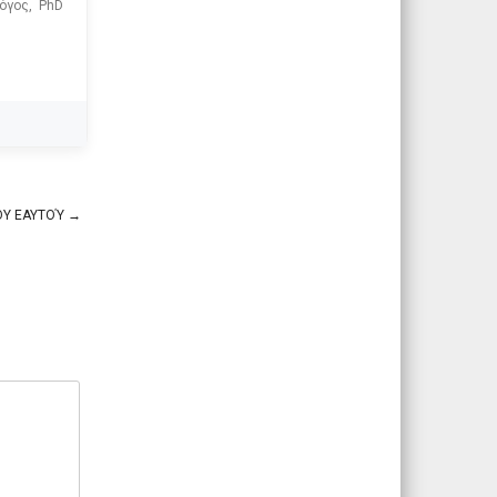
όγος, PhD
ΟΥ ΕΑΥΤΟΎ
→