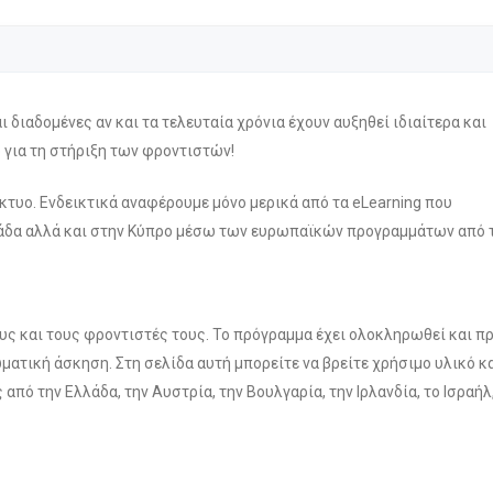
ι διαδομένες αν και τα τελευταία χρόνια έχουν αυξηθεί ιδιαίτερα και
 για τη στήριξη των φροντιστών!
τυο. Ενδεικτικά αναφέρουμε μόνο μερικά από τα eLearning που
άδα αλλά και στην Κύπρο μέσω των ευρωπαϊκών προγραμμάτων από τ
νους και τους φροντιστές τους. Το πρόγραμμα έχει ολοκληρωθεί και 
ωματική άσκηση. Στη σελίδα αυτή μπορείτε να βρείτε χρήσιμο υλικό κα
πό την Ελλάδα, την Αυστρία, την Βουλγαρία, την Ιρλανδία, το Ισραήλ,