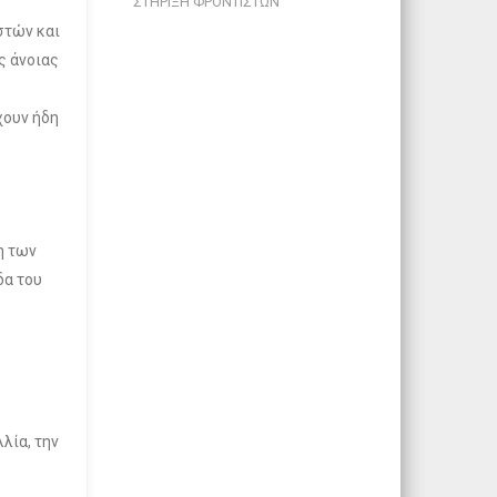
ΣΤΗΡΙΞΗ ΦΡΟΝΤΙΣΤΩΝ
στών και
ς άνοιας
χουν ήδη
η των
δα του
λία, την