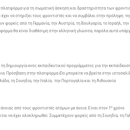
κή πλατφόρμα για τη σωματική άσκηση και δραστηριότητα των φροντι
έχει να στηρίξει τους φροντιστές και να συμβάλει στην πρόληψη τη
ν φορείς από τη Γερμανία, την Αυστρία, τη Βουλγαρία, το Ισραήλ, την
ατφόρμα θα είναι διαθέσιμη στην ελληνική γλώσσα, παρόλα αυτά υπάρ
 τη δημιουργία ενός εκπαιδευτικού προγράμματος για την εκπαίδευσ
α. Πρόσβαση στην πλατφόρμα iDo μπορείτε να βρείτε στην ιστοσελί
άδα, τη Σουηδία, την Ιταλία, την Πορτογαλία και τη Λιθουανία
ο
άνοιας από τους φροντιστές ατόμων με άνοια. Είναι στον 1
χρόνο
ται να έχει ολοκληρωθεί. Συμμετέχουν φορείς από τη Σουηδία, τη Γαλ