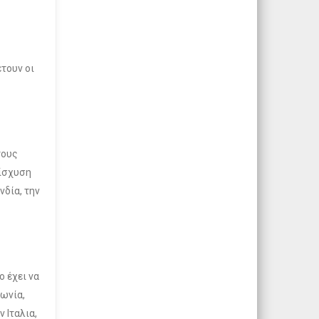
τουν οι
τους
νίσχυση
νδία, την
 έχει να
ωνία,
 Ιταλια,