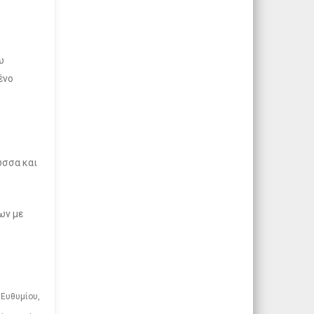
ω
ένο
ώσσα και
ων με
Ευθυμίου,