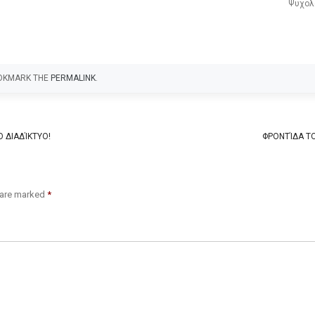
Ψυχολ
OOKMARK THE
PERMALINK
.
 ΔΙΑΔΊΚΤΥΟ!
ΦΡΟΝΤΊΔΑ Τ
s are marked
*