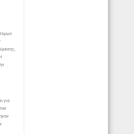
ατόμων
ν
εύρεσης,
Η
ην
ι για
imer
τηκαν
ν