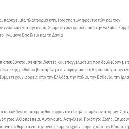
αι παρέχει μία πλατφόρμα ενημέρωσης των φροντιστών και των
 γνώσεων για την άνοια. Συμμετέχουν φορείς από την Ελλάδα. Συμμέ
 το Ηνωμένο Βασίλειο και τη Δανία.
αι απευθύνεται σε εκπαιδευτές και επαγγελματίες που δουλεύουν με 
αιδευτικής μεθόδου βασισμένη στην αφηγηματική θεραπεία για την ε
μμετέχουν φορείς από την Ελλάδα, την Ιταλία, την Εσθονία, την Ιρλα
και απευθύνεται σε έμμισθους φροντιστές ηλικιωμένων ατόμων. Στόχο
ότητες: Αξιοπρέπεια, Αυτονομία, Ασφάλεια, Ποιότητα Ζωής, Επικοιν
νη σε θέματα για την υγεία. Συμμετέχουν φορείς από την Κύπρο, την