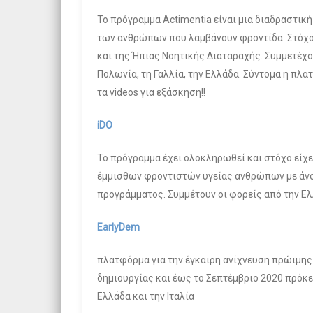
Το πρόγραμμα Actimentia είναι μια διαδραστι
των ανθρώπων που λαμβάνουν φροντίδα. Στόχο 
και της Ήπιας Νοητικής Διαταραχής. Συμμετέχου
Πολωνία, τη Γαλλία, την Ελλάδα. Σύντομα η πλ
τα videos για εξάσκηση!!
iDO
Το πρόγραμμα έχει ολοκληρωθεί και στόχο είχε
έμμισθων φροντιστών υγείας ανθρώπων με άνοι
προγράμματος. Συμμέτουν οι φορείς από την Ελλ
EarlyDem
πλατφόρμα για την έγκαιρη ανίχνευση πρώιμης 
δημιουργίας και έως το Σεπτέμβριο 2020 πρόκει
Ελλάδα και την Ιταλία