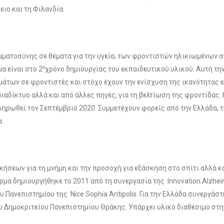
ειο και τη Φιλανδία.
ματοσύνης σε θέματα για την υγεία, των φροντιστών ηλικιωμένων 
ο
μα είναι στο 2
χρόνο δημιουργίας του εκπαιδευτικού υλικού. Αυτή τη
μάτων σε φροντιστές και στόχο έχουν την ενίσχυση της ικανότητας 
αδίκτυο αλλά και από άλλες πηγές, για τη βελτίωση της φροντίδας. 
ηρωθεί τον Σεπτέμβριο 2020. Συμμετέχουν φορείς από την Ελλάδα, τ
α.
σεων για τη μνήμη και την προσοχή για εξάσκηση στο σπίτι αλλά κα
μα δημιουργήθηκε το 2011 από τη συνεργασία της Innovation Alzhe
 Πανεπιστημίου της Nice Sophia Antipolis. Για την Ελλάδα συνεργάσ
υ Δημοκριτείου Πανεπιστημίου Θράκης. Υπάρχει υλικό διαθέσιμο στη