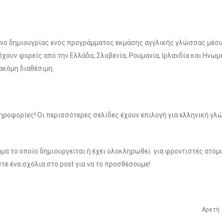
ρόνο δημιουγρίας ενός προγράμματος εκμάσης αγγλικής γλώσσας μέσ
ουν φορείς από την Ελλάδα, Σλοβενία, Ρουμανία, Ιρλανδία και Ηνωμ
ακόμη διαθέσιμη.
ηροφορίες! Οι περισσότερες σελίδες έχουν επιλογή για ελληνική γλ
μα το οποίο δημιουργείται ή έχει ολοκληρωθεί για φροντιστές ατόμ
τε ένα σχόλια στο post για να το προσθέσουμε!
Αρετή 