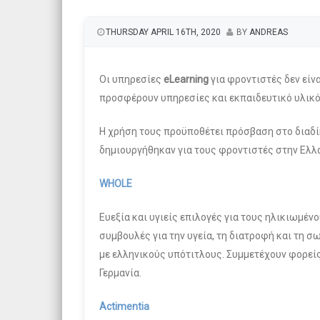
THURSDAY APRIL 16TH, 2020
BY
ANDREAS
Οι υπηρεσίες
eLearning
για φροντιστές δεν είνα
προσφέρουν υπηρεσίες και εκπαιδευτικό υλικό
Η χρήση τους προϋποθέτει πρόσβαση στο διαδίκ
δημιουργήθηκαν για τους φροντιστές στην Ελλ
WHOLE
Ευεξία και υγιείς επιλογές για τους ηλικιωμέ
συμβουλές για την υγεία, τη διατροφή και τη σ
με ελληνικούς υπότιτλους. Συμμετέχουν φορείς α
Γερμανία.
Actimentia