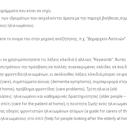
γράμματα που είναι σε ισχύ,
ι των ιδρυμάτων που ασχολούνται άμεσα με την παροχή βοήθειας,σ
τους ηλικιωμένους.
ετε το όνομα του στην μηχανή αναζήτησης, π.χ. “Δημαρχείο Λατσιών”
 να χρησιμοποιήσετε τις λέξεις κλειδιά ή αλλιώς “Keywords”. Αυτές 
 επιτρέπουν την πρόσβαση σε πολλές συγκεκριμένες σελίδες σε ένα 
την φροντίδα ηλικιωμένων, οι ακόλουθες λέξεις κλειδιά μπορεί να φ
δα (care), συμπτώματα άνοιας (dementia symptoms), συμπεριφορά στην
at home), πρόβλημα φροντίδας (care problems), Τρίτη ηλικία (old
 φράσεις: ηλικιωμένοι και καθημερινές δραστηριότητες (older people –
 σπίτι (care for the patient at home), η ποιότητα ζωής ενός ηλικιωμέ
n),ένας οδηγός φροντιστών ηλικιωμένων ατόμων (a guide for carers of t
λικιωμένους στο σπίτ (help for people looking after the elderly at ho