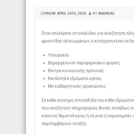
FRIDAY APRIL 24TH, 2020
BY
ANDREAS
Όταν επιλέγετε ιστοσελιδες για αναζήτηση πλ
φροντίδας ηλικιωμένων, η εισήγηση είναι να 
Υπουργεία
Δημαρχεία και περιφερειακοί φορείς
Κέντρα κοινωνικής πρόνοιας
Κατάλληλα ιδρύματα υγείας
Μη κυβερνητικές οργανώσεις
Σε κάθε επίσημη ιστοσελίδα του κάθε ιδρύματ
που αναζητούν πληροφορίες.Αυτές συνήθως εί
κάποιας θεματολογίας ή υλικού ή παραπομπές σ
περιλαμβάνουν τα εξής: