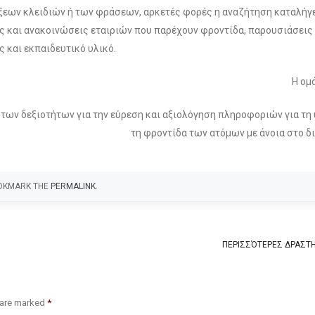
εων κλειδιών ή των φράσεων, αρκετές φορές η αναζήτηση καταλήγε
ις και ανακοινώσεις εταιριών που παρέχουν φροντίδα, παρουσιάσεις
και εκπαιδευτικό υλικό.
Η ομ
 των δεξιοτήτων για την εύρεση και αξιολόγηση πληροφοριών για τη 
τη φροντίδα των ατόμων με άνοια στο δ
OOKMARK THE
PERMALINK
.
ΠΕΡΙΣΣΌΤΕΡΕΣ ΔΡΑΣΤ
s are marked
*