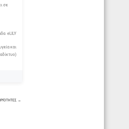
ι σε
άδα eLILY
υγεία και
ιαδίκτυο)
ΗΡΙΌΤΗΤΕΣ
→