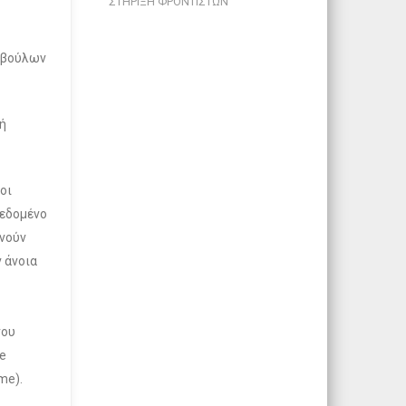
ΣΤΗΡΙΞΗ ΦΡΟΝΤΙΣΤΩΝ
υμβούλων
 ή
οι
δεδομένο
ανούν
 άνοια
νου
he
me).