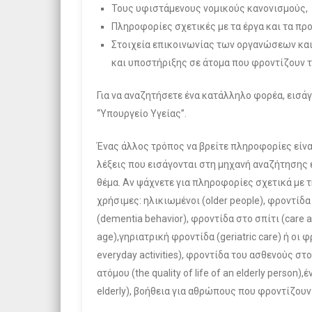
Τους υφιστάμενους νομικούς κανονισμούς,
Πληροφορίες σχετικές με τα έργα και τα προ
Στοιχεία επικοινωνίας των οργανώσεων κα
και υποστήριξης σε άτομα που φροντίζουν 
Για να αναζητήσετε ένα κατάλληλο φορέα, εισάγ
“Υπουργείο Υγείας”.
Ένας άλλος τρόπος να βρείτε πληροφορίες είναι
λέξεις που εισάγονται στη μηχανή αναζήτησης
θέμα. Αν ψάχνετε για πληροφορίες σχετικά με 
χρήσιμες: ηλικιωμένοι (older people), φροντί
(dementia behavior), φροντίδα στο σπίτι (care 
age),γηριατρική φροντίδα (geriatric care) ή οι
everyday activities), φροντίδα του ασθενούς στο
ατόμου (the quality of life of an elderly perso
elderly), βοήθεια για αθρώπους που φροντίζουν η