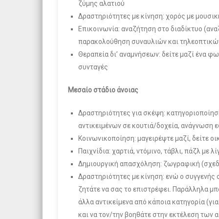
ζύμης αλατιού
Δραστηριότητες με κίνηση: χορός με μουσι
Επικοινωνία: αναζήτηση στο διαδίκτυο (ανα
παρακολούθηση συναυλιών και τηλεοπτικών 
Θεραπεία δι’ αναμνήσεων: δείτε μαζί ένα φ
συνταγές
Μεσαίο στάδιο άνοιας
Δραστηριότητες για σκέψη: κατηγοριοποίησ
αντικειμένων σε κουτιά/δοχεία, ανάγνωση 
Κοινωνικοποίηση: μαγειρέψτε μαζί, δείτε 
Παιχνίδια: χαρτιά, ντόμινο, τάβλι, πάζλ με λ
Δημιουργική απασχόληση: ζωγραφική (σχεδι
Δραστηριότητες με κίνηση: ενώ ο συγγενής σ
ζητάτε να σας το επιστρέφει. Παράλληλα μπ
άλλα αντικείμενα από κάποια κατηγορία (γι
και να τον/την βοηθάτε στην εκτέλεση των