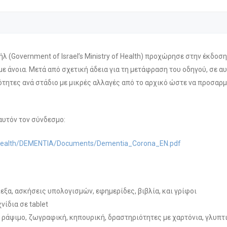
λ (Government of Israel’s Ministry of Health) προχώρησε στην έκδοση
ε άνοια. Μετά από σχετική άδεια για τη μετάφραση του οδηγού, σε αυ
ότητες ανά στάδιο με μικρές αλλαγές από το αρχικό ώστε να προσαρ
αυτόν τον σύνδεσμο:
iorHealth/DEMENTIA/Documents/Dementia_Corona_EN.pdf
εξα, ασκήσεις υπολογισμών, εφημερίδες, βιβλία, και γρίφοι
χνίδια σε tablet
 ράψιμο, ζωγραφική, κηπουρική, δραστηριότητες με χαρτόνια, γλυπτ