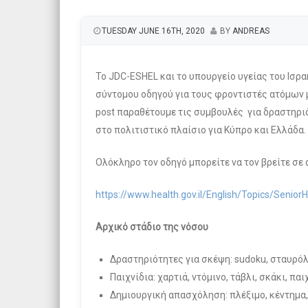
TUESDAY JUNE 16TH, 2020
BY
ANDREAS
Το JDC-ESHEL και το υπουργείο υγείας του Ισραή
σύντομου οδηγού για τους φροντιστές ατόμων μ
post παραθέτουμε τις συμβουλές για δραστηρι
στο πολιτιστικό πλαίσιο για Κύπρο και Ελλάδα.
Ολόκληρο τον οδηγό μπορείτε να τον βρείτε σε 
https://www.health.gov.il/English/Topics/Sen
Αρχικό στάδιο της νόσου
Δραστηριότητες για σκέψη: sudoku, σταυρόλ
Παιχνίδια: χαρτιά, ντόμινο, τάβλι, σκάκι, παι
Δημιουργική απασχόληση: πλέξιμο, κέντημα,