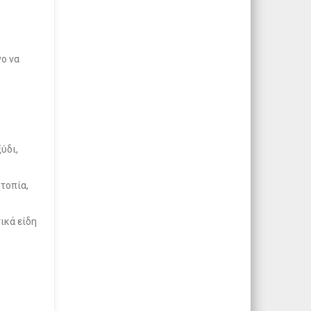
νο να
ύδι,
 τοπία,
ικά είδη