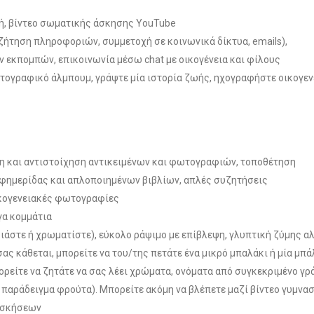
κή, βίντεο σωματικής άσκησης YouTube
ζήτηση πληροφοριών, συμμετοχή σε κοινωνικά δίκτυα, emails),
εκπομπών, επικοινωνία μέσω chat με οικογένεια και φίλους
ωτογραφικό άλμπουμ, γράψτε μία ιστορία ζωής, ηχογραφήστε οικογεν
η και αντιστοίχηση αντικειμένων και φωτογραφιών, τοποθέτηση
εφημερίδας και απλοποιημένων βιβλίων, απλές συζητήσεις
οικογενειακές φωτογραφίες
ίγα κομμάτια
άστε ή χρωματίστε), εύκολο ράψιμο με επίβλεψη, γλυπτική ζύμης α
ας κάθεται, μπορείτε να του/της πετάτε ένα μικρό μπαλάκι ή μία μπά
ορείτε να ζητάτε να σας λέει χρώματα, ονόματα από συγκεκριμένο γρ
α παράδειγμα φρούτα). Μπορείτε ακόμη να βλέπετε μαζί βίντεο γυμνα
 ασκήσεων