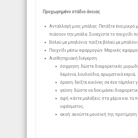
Προχωρημένο στάδιο άνοιας
Ανταλλαγή μιας μπάλας: Πετάξτε ένα μικρό 
πιάσουν την μπάλα. Συνεχίστε το παιχνίδι 
Βόλεϋ με μπαλόνια: παίξτε βόλεϋ με μπαλόν
Παιχνίδι μέσω εφαρμογών. Μερικές εφαρμογ
Αισθητηριακή διέγερση:
όσφρηση: δώστε διαφορετικές μυρωδιές
λεμόνια, λουλούδια, αρωματικά κεριά,
όραση: δείξτε εικόνες σε ένα τάμπλετ 
γεύση: δώστε να δοκιμάσει διαφορετικ
αφή: κάντε μαλάξεις στα χέρια και τα 
υφάσματος,
ακοή: ακούστε μουσική της προτίμηση 