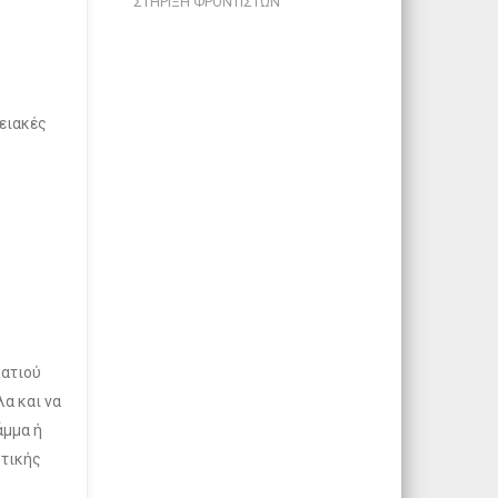
ΣΤΗΡΙΞΗ ΦΡΟΝΤΙΣΤΩΝ
ειακές
λατιού
λα και να
άμμα ή
στικής