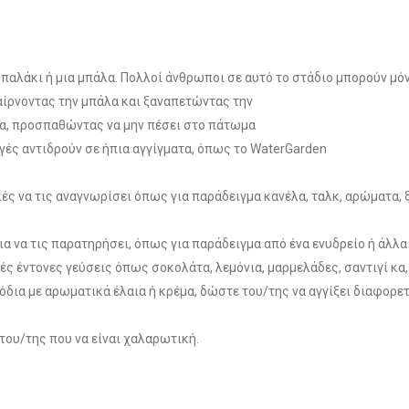
μπαλάκι ή μια μπάλα. Πολλοί άνθρωποι σε αυτό το στάδιο μπορούν μό
παίρνοντας την μπάλα και ξαναπετώντας την
ια, προσπαθώντας να μην πέσει στο πάτωμα
ές αντιδρούν σε ήπια αγγίγματα, όπως το WaterGarden
 να τις αναγνωρίσει όπως για παράδειγμα κανέλα, ταλκ, αρώματα, ξ
για να τις παρατηρήσει, όπως για παράδειγμα από ένα ενυδρείο ή άλλα
ές έντονες γεύσεις όπως σοκολάτα, λεμόνια, μαρμελάδες, σαντιγί κα,
πόδια με αρωματικά έλαια ή κρέμα, δώστε του/της να αγγίξει διαφορετ
του/της που να είναι χαλαρωτική.