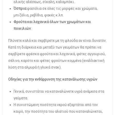
ολικής αλέσεως, σίκαλη, καλαμπόκι.
Όσπρια:
φασόλια σε όλες τις μορφές και χρώματα,
μπιζέλια, ρεβίθια, φακές κ.λπ.
Φρούτα και λαχανικά όλων των χρωμάτων και
ποικιλιών
:
Πλύνετε καλά και σερβίρετε με τη φλούδα αν είναι δυνατόν.
Κατά τη διάρκεια και μεταξύ των γευμάτων θα πρέπει να
σερβίρετε φρέσκα φρούτα και λαχανικά, φέτες αγγουριού,
σέλινο, καρότο και φέτες φρούτων κομμένα (εναλλακτική
λύση στα αλμυρά ή γλυκά σνακ).
Οδηγίες για την ενθάρρυνση της κατανάλωσης υγρών
Γενικά, συνιστάται να καταναλώνετε υγρά ανάμεσα στα
γεύματα.
Η συνιστώμενη ποσότητα νερού εξαρτάται από τον
καιρό, την ποσότητα του αλατιού που καταναλώνεται,