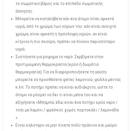
το σωματικό βάρος και το επίπεδο σωματικής
άσκησης.
Μπορείτε να καταλάβετε εάν ένα άτομο πίνει αρκετά
υγρά, από το χρώμα των ούρων του: εάν είναι ανοιχτό
χρώμα, είναι αρκετή η πρόσληψη υγρών, αν είναι
κίτρινο ή πιο σκούρο, πρέπει να πίνουν περισσότερο
υγρά.
Συστήνετε για ρόφημα το νερό. Σερβίρετε στην
προτιμώμενη θερμοκρασία (κρύο ή δωμάτιο
θερμοκρασία). Για να διαφοροποιήσετε τη γεύση
μπορείτε να προσθέσετε φέτες λεμονιού, φύλλα μέντας
κ.λπ. Το ποτήρι πρέπει να είναι ευδιάκριτο, ώστε το
άτομο να μπορεί να δει τι είναι μέσα του και να
εξηγήσετε «Μπαμπά, εδώ είναι ένα ποτήρι κρύο νερό /
τσάι με λεμόνι / φρέσκος χυμός πορτοκάλι / λεμονάδα
».
Είναι καλύτερο να μην πίνετε πολύ πράσινο και μαύρο