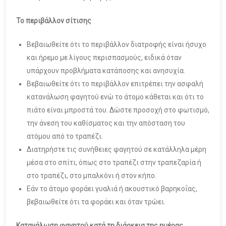
Το περιβάλλον σίτισης
Βεβαιωθείτε ότι το περιβάλλον διατροφής είναι ήσυχο
και ήρεμο με λίγους περισπασμούς, ειδικά όταν
υπάρχουν προβλήματα κατάποσης και ανησυχία.
Βεβαιωθείτε ότι το περιβάλλον επιτρέπει την ασφαλή
κατανάλωση φαγητού ενώ το άτομο κάθεται και ότι το
πιάτο είναι μπροστά του. Δώστε προσοχή στο φωτισμό,
την άνεση του καθίσματος και την απόσταση του
ατόμου από το τραπέζι.
Διατηρήστε τις συνήθειες φαγητού σε κατάλληλα μέρη
μέσα στο σπίτι, όπως στο τραπέζι στην τραπεζαρία ή
στο τραπέζι, στο μπαλκόνι ή στον κήπο.
Εάν το άτομο φοράει γυαλιά ή ακουστικό βαρηκοΐας,
βεβαιωθείτε ότι τα φοράει και όταν τρώει.
Κατανάλωση φαγητού κατά τη διάρκεια της ημέρας