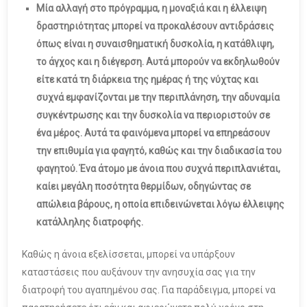
Μία αλλαγή στο πρόγραμμα, η μοναξιά και η έλλειψη
δραστηριότητας μπορεί να προκαλέσουν αντιδράσεις
όπως είναι η συναισθηματική δυσκολία, η κατάθλιψη,
το άγχος και η διέγερση. Αυτά μπορούν να εκδηλωθούν
είτε κατά τη διάρκεια της ημέρας ή της νύχτας και
συχνά εμφανίζονται με την περιπλάνηση, την αδυναμία
συγκέντρωσης και την δυσκολία να περιοριστούν σε
ένα μέρος. Αυτά τα φαινόμενα μπορεί να επηρεάσουν
την επιθυμία για φαγητό, καθώς και την διαδικασία του
φαγητού. Ένα άτομο με άνοια που συχνά περιπλανιέται,
καίει μεγάλη ποσότητα θερμίδων, οδηγώντας σε
απώλεια βάρους, η οποία επιδεινώνεται λόγω έλλειψης
κατάλληλης διατροφής.
Καθώς η άνοια εξελίσσεται, μπορεί να υπάρξουν
καταστάσεις που αυξάνουν την ανησυχία σας για την
διατροφή του αγαπημένου σας. Για παράδειγμα, μπορεί να