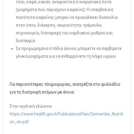
τσάι, καφέ, κακάο, αναψυκτικά ή ενεργειακά ποτά
(ροφήματα που περιέχουν καφεΐνη). Η υπερβολική
ποσότητα καφεΐνης μπορεί να προκαλέσει δυσκολία
στον ύπνο, διέγερση, νευρικότητα, τρέμουλο,
συχνοουρία, διαταραχή του καρδιακού ρυθμού και
δυσπεψία.
Σε προχωρημένα στάδια άνοιας μπορείτε να σερβίρετε
γλυκά ροφήματα για να ενθαρρύνετε τη λήψη υγρών.
Για περισσότερες πληροφορίες, ανατρέξτε στο φυλλάδιο
για τη διατροφή ατόμων με άνοια:
Στην αγγλική γλώσσα:
https://www.health.gov.il/PublicationsFiles/Dementia_Nutriti
on_en.pdf