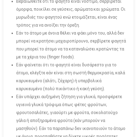
Βεβαιωθείτε ότι το φαγητό είναι νόστιμο, σερβίρεται
όμορφα, ποικίλει σε γεύσεις, αρώματα και χρώματα. Οι
μυρωδιές του φαγητού ενώ ετοιμάζεται, είναι ένας
τρόπος για να ανοίξει την όρεξη.
Εάν το άτομο με άνοια θέλει να φάει μόνο του, αλλά δεν
μπορεί να κρατήσει μαχαιροπίρουνο, σερβίρετε φαγητά
που μπορεί το άτομο να τα καταναλώσει κρατώντας τα
με τα χέρια του (finger foods).
Εάν φαίνεται ότι το φαγητό είναι δυσάρεστο για το
άτομο, ελέγξτε εάν είναι στη σωστή θερμοκρασία, καλά
καρυκευμένο (αλάτι, ζάχαρη) ή υπερβολικά
καρυκευμένο (πολύ πικάντικο ή κακή γεύση).
Εάν υπάρχει αυξημένη ζήτηση για γλυκά, προσφέρετε
υγιεινά γλυκά τρόφιμα όπως φέτες φρούτων,
φρουτοσαλάτες, γιαούρτι με φρούτα, σοκολατούχο
γάλα ή αποξηραμένα φρούτα (εάν μπορούν να
μασηθούν). Εάν τα παραπάνω δεν ικανοποιούν το άτομο
με άνοια, προσπαθήστε να δίνετε μικρές ποσότητες