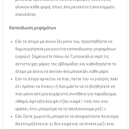
γλυκών κάθε φορά, όπως ένα μπισκότο ή ένα κομμάτι
σοκολάτας.
Κατανάλωση ροφημάτων
Εάν το άτομο με άνοια ζει μόνο του, προσπαθήστε να
δημιουργήσετε μια ρουτίνα κατανάλωσης ροφημάτων
(υγρών). Σημειώστε πάνω σε 7 μπουκάλια νερό τις
αντίστοιχες μέρες της εβδομάδας και καθοδηγήστε το
άτομο με άνοια να ανοίγει ένα μπουκάλι κάθε μέρα.
Εάν το άτομο αρνείται να πιει, πείτε του «ο γιατρός λέει
ότι πρέπει να πίνεις» ή δοκιμάστε να το βοηθήσετε να
πιει μέσα από μία ευχάριστη συνήθεια για παράδειγμα,
«Μαμά, έφτιαξα ένα φλιτζάνι καφέ / τσάι που σου
αρέσει, έτσι μπορούμε να το απολαύσουμε μαζί ».
Εάν ζείτε χωριστά, μπορείτε να αποφασίσετε ποια ώρα
θα ετοιμάζετε και οι δύο καφέ και να πίνετε μαζί ενώ