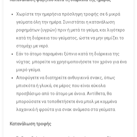
Χωρίστε την ημερήσια πρόσληψη τροφής σε 6 μικρά
γεύματα όλη την ημέρα. Συνιστάται η κατανάλωση
ροφημάτων (υγρών) πριν ή μετά το γεύμα, και λιγότερο
κατά τη διάρκεια του γεύματος, ώστε να μην γεμίζει το
στομάχι με νερό.
Εάν το άτομο παραμένει ξύπνιο κατά τη διάρκεια της
νύχτας. μπορείτε να χρησιμοποιήσετε τον χρόνο για ένα
μικρό γεύμα.
Αποφύγετε να διατηρείτε ανθυγιεινά σνακς, όπως
μπισκότα ή γλυκά, σε μέρος που είναι εύκολα
προσβάσιμο από το άτομο με άνοια. Αντίθετα, θα
μπορούσατε να τοποθετήσετε ένα μπολ με κομμένα
λαχανικά ή φρούτα για σνακ ανάμεσα στα γεύματα.
Κατανάλωση τροφής