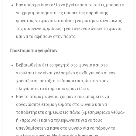
Εάν υπάρχει δυσκολία να βγείτε από το σπίτι, μπορείτε
να χρησιμοποιήσετε τις υπηρεσίες παράδοσης
φαγητού, να ψωνίσετε online ή να ρωτήσετε ένα μέλος
της οικογένεια, φίλους ή γείτονεςνα κάνουν τα ψώνια
και να τα αφήσουν στην πόρτα.
Προετοιμασία γευμάτων
Βεβαιωθείτε ότι το φαγητό στο ψυγείο και στο
ντουλάπι δεν είναι χαλασμένο ή ανθυγιεινό και εάν
χρειάζεται, πετάξτε το διακριτικά, ώστε να μην
πληγώσετε το άτομο που φροντίζετε.
Εάν το άτομο με άνοια ζει μόνο του, μπορείτε να
οργανώσετε έτοιμα γεύματα στο ψυγείο και να
τοποθετήσετε σημειώσεις πάνω («μεσημεριανό γεύμα»
ή «πρωινό») και να τηλεφωνείτε για να τους
υπενθυμίσετε να πάνε στο ψυγείο για να πάρουν το
αντίστοιχο γεύμα. Να έχετε ένα διάγραμμα