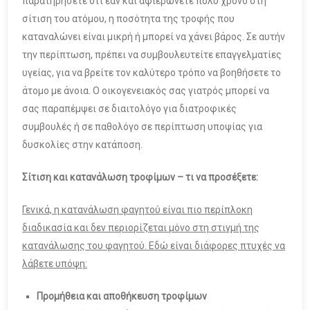
παρατηρήσετε ότι εάν και αφιερώνετε πολύ χρόνο στη
σίτιση του ατόμου, η ποσότητα της τροφής που
καταναλώνει είναι μικρή ή μπορεί να χάνει βάρος. Σε αυτήν
την περίπτωση, πρέπει να συμβουλευτείτε επαγγελματίες
υγείας, για να βρείτε τον καλύτερο τρόπο να βοηθήσετε το
άτομο με άνοια. Ο οικογενειακός σας γιατρός μπορεί να
σας παραπέμψει σε διαιτολόγο για διατροφικές
συμβουλές ή σε παθολόγο σε περίπτωση υποψίας για
δυσκολίες στην κατάποση.
Σίτιση και κατανάλωση τροφίμων – τι να προσέξετε:
Γενικά, η κατανάλωση φαγητού είναι πιο περίπλοκη
διαδικασία και δεν περιορίζεται μόνο στη στιγμή της
κατανάλωσης του φαγητού. Εδώ είναι διάφορες πτυχές να
λάβετε υπόψη:
Προμήθεια και αποθήκευση τροφίμων