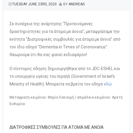
TUESDAY JUNE 23RD, 2020
BY
ANDREAS
Σε συνέχεια της ανάρτησης “Προτεινόμενες
δραστηριότητες για τα άτομα με άνοια”, μεταφράσαμε την
ενότητα “Διατροφικές συμβουλές για άτομα με άνοια” από
τον ίδιο οδηγό “Dementia in Times of Coronovarius”.
Θεωρούμε ότι θα σας φανεί ενδιαφέρον!
Ο σύντομος οδηγός δημιουργήθηκε από το JDC-ESHEL και
το υπουργείο υγείας του Ισραήλ (Government of Israel’s
Ministry of Health). Mπορείτε να βρείτε τον οδηγό
εδώ
.
Μετάφραση κειμένου: Μαρία Γιακουμή / επιμέλεια κειμένου: Αρετή
Ευθυμίου
ΔΙΑΤΡΟΦΙΚΕΣ ΣΥΜΒΟΥΛΕΣ ΓΙΑ ΑΤΟΜΑ ΜΕ ΑΝΟΙΑ