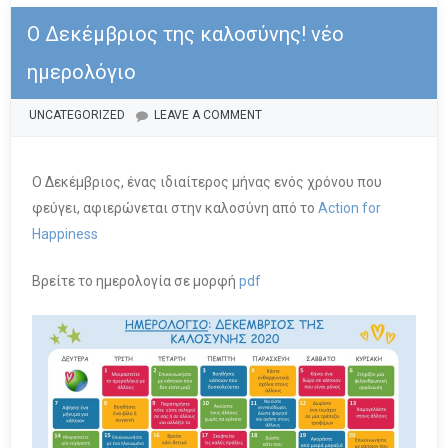
Ο Δεκέμβριος της καλοσύνης! νέο
ημερολόγιο
SATURDAY DECEMBER 5TH, 2020
BY
ANDREAS
POSTED IN
UNCATEGORIZED
LEAVE A COMMENT
Ο Δεκέμβριος, ένας ιδιαίτερος μήνας ενός χρόνου που
φεύγει, αφιερώνεται στην καλοσύνη από το
Action for
Happiness
Βρείτε το ημερολογία σε μορφή
pdf