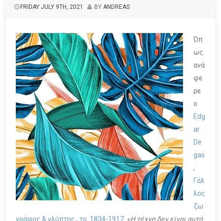
FRIDAY JULY 9TH, 2021
BY
ANDREAS
Όπ
ως
ανά
φε
ρε
ο
Edg
ar
De
gas
,
Γάλ
λος
ζω
γράφος & γλύπτης , το 1834-1917
«Η τέχνη δεν είναι αυτό