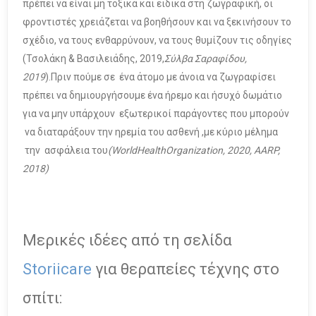
πρέπει να είναι μη τοξικά και ειδικά στη ζωγραφική, οι
φροντιστές χρειάζεται να βοηθήσουν και να ξεκινήσουν το
σχέδιο, να τους ενθαρρύνουν, να τους θυμίζουν τις οδηγίες
(Τσολάκη & Βασιλειάδης, 2019,
Σύλβα Σαραφίδου,
2019
).Πριν πούμε σε ένα άτομο με άνοια να ζωγραφίσει
πρέπει να δημιουργήσουμε ένα ήρεμο και ήσυχό δωμάτιο
για να μην υπάρχουν εξωτερικοί παράγοντες που μπορούν
να διαταράξουν την ηρεμία του ασθενή ,με κύριο μέλημα
την ασφάλεια του
(
World
Health
Organization
, 2020,
AARP
,
2018)
Μερικές ιδέες από τη σελίδα
Storiicare
για θεραπείες τέχνης στο
σπίτι: