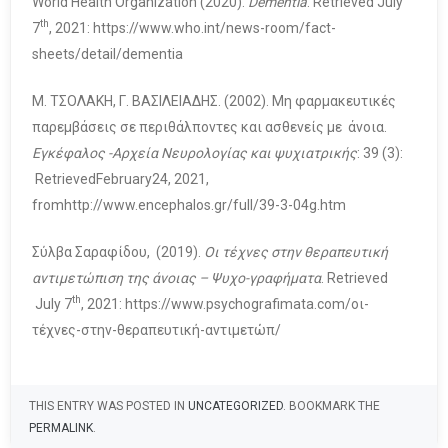
World Health Organization (2020).
Dementia
. Retrieved July
th
7
, 2021: https://www.who.int/news-room/fact-
sheets/detail/dementia
Μ. ΤΣΟΛΑΚΗ, Γ. ΒΑΣΙΛΕΙΑΔΗΣ. (2002). Μη φαρμακευτικές
παρεμβάσεις σε περιθάλποντες και ασθενείς με άνοια.
Εγκέφαλος -Αρχεία Νευρολογίας και ψυχιατρικής
: 39 (3):
RetrievedFebruary24, 2021,
fromhttp://www.encephalos.gr/full/39-3-04g.htm
Σύλβα Σαραφίδου, (2019).
Οι τέχνες στην θεραπευτική
αντιμετώπιση της άνοιας – Ψυχο-γραφήματα
. Retrieved
th
July 7
, 2021: https://www.psychografimata.com/οι-
τέχνες-στην-θεραπευτική-αντιμετώπ/
THIS ENTRY WAS POSTED IN
UNCATEGORIZED
. BOOKMARK THE
PERMALINK
.