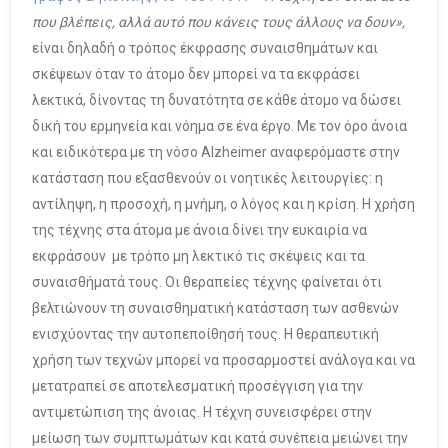
που βλέπεις, αλλά αυτό που κάνεις τους άλλους να δουν»,
είναι δηλαδή ο τρόπος έκφρασης συναισθημάτων και
σκέψεων όταν το άτομο δεν μπορεί να τα εκφράσει
λεκτικά, δίνοντας τη δυνατότητα σε κάθε άτομο να δώσει
δική του ερμηνεία και νόημα σε ένα έργο. Με τον όρο άνοια
και ειδικότερα με τη νόσο Alzheimer αναφερόμαστε στην
κατάσταση που εξασθενούν οι νοητικές λειτουργίες: η
αντίληψη, η προσοχή, η μνήμη, ο λόγος και η κρίση. Η χρήση
της τέχνης στα άτομα με άνοια δίνει την ευκαιρία να
εκφράσουν με τρόπο μη λεκτικό τις σκέψεις και τα
συναισθήματά τους. Oι θεραπείες τέχνης φαίνεται ότι
βελτιώνουν τη συναισθηματική κατάσταση των ασθενών
ενισχύοντας την αυτοπεποίθησή τους. Η θεραπευτική
χρήση των τεχνών μπορεί να προσαρμοστεί ανάλογα και να
μετατραπεί σε αποτελεσματική προσέγγιση για την
αντιμετώπιση της άνοιας. Η τέχνη συνεισφέρει στην
μείωση των συμπτωμάτων και κατά συνέπεια μειώνει την